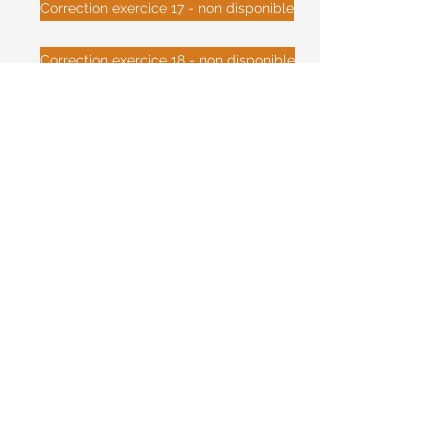
Correction exercice 17 - non disponible
Correction exercice 18 - non disponible
Correction exercice 19 - non disponible
Correction exercice 20 - non disponible
Correction exercice 21 - non disponible
RETOUR CATALOGUE