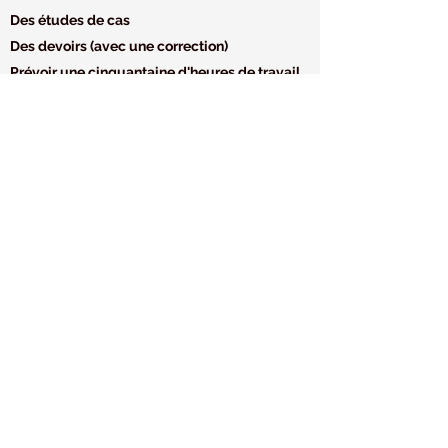
Des études de cas
Des devoirs (avec une correction)
Prévoir une cinquantaine d'heures de travail
personnel
Objectif métiers
- Assistant comptable
- Chef de service comptable
- Assistant contrôleur de gestion
- Conseiller financier
Dossier cours + exercices à télécharger
Exercice 1
Exercice 2